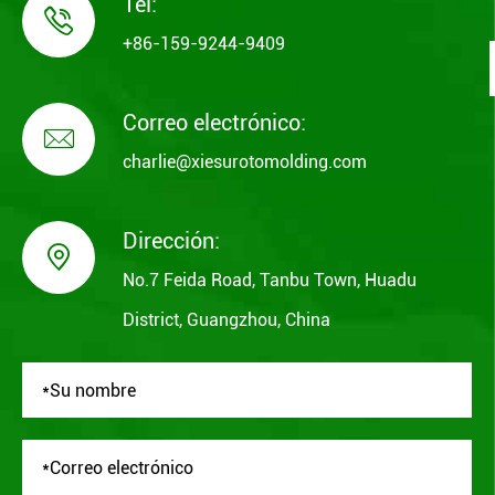
Tel:

+86-159-9244-9409
Correo electrónico:

charlie@xiesurotomolding.com
Dirección:

No.7 Feida Road, Tanbu Town, Huadu
District, Guangzhou, China