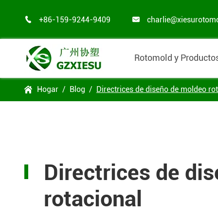
+86-159-9244-9409
charlie@xiesurotom


Rotomold y Producto
Hogar
Blog
Directrices de diseño de moldeo ro

Directrices de di
rotacional