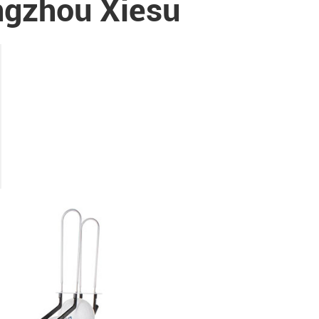
ngzhou Xiesu