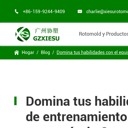
+86-159-9244-9409
charlie@xiesurotom


Rotomold y Producto
Hogar
Blog
Domina tus habilidades con el equ

Domina tus habili
de entrenamiento 