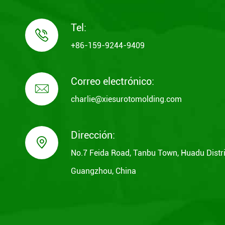
Tel:

+86-159-9244-9409
Correo electrónico:

charlie@xiesurotomolding.com
Dirección:

No.7 Feida Road, Tanbu Town, Huadu Distri
Guangzhou, China