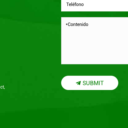
SUBMIT

ct,