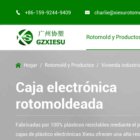
+86-159-9244-9409
charlie@xiesurotom


Rotomold y Producto
Hogar
Rotomold y Productos
Vivienda industri

Caja electrónica
rotomoldeada
Fabricadas por 100% plásticos reciclables mediante el 
cajas de plástico electrónicas Xiesu ofrecen una alta re