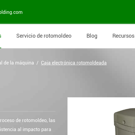
olding.com
s
Servicio de rotomoldeo
Blog
Recursos
al de la máquina
Caja electrónica rotomoldeada
proceso de rotomoldeo, las
sistencia al impacto para