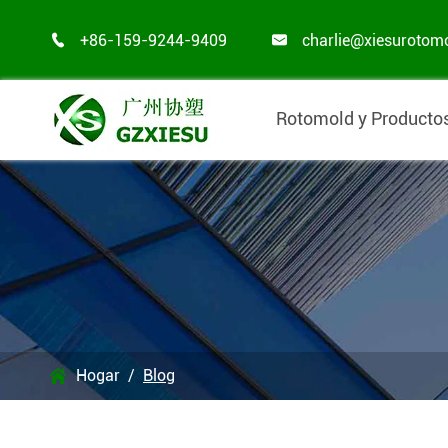
+86-159-9244-9409
charlie@xiesurotom


Rotomold y Producto
Hogar
Blog
