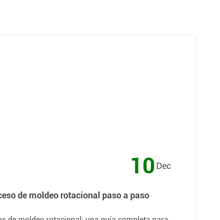
10
Dec
ceso de moldeo rotacional paso a paso
s de moldeo rotacional: una guía completa para