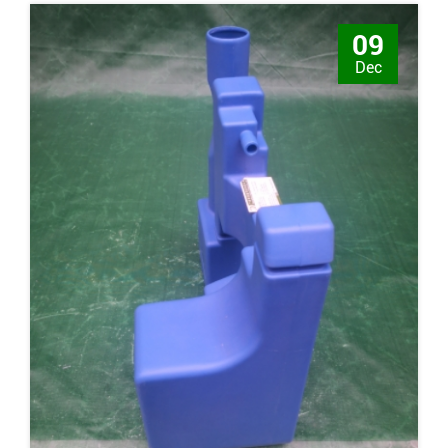
09
Dec