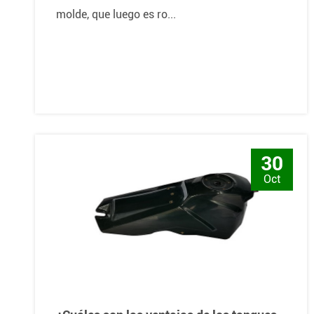
molde, que luego es ro...
30
Oct