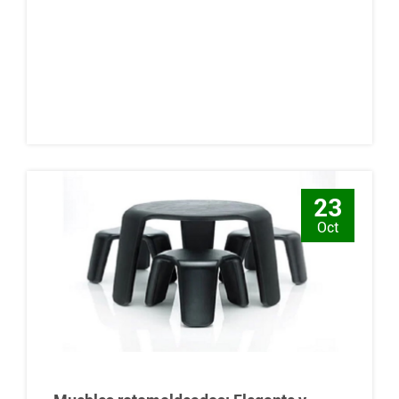
23
Oct