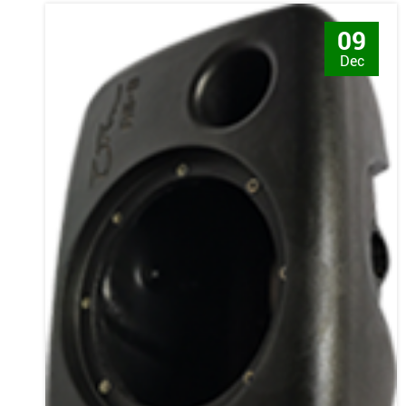
09
Dec