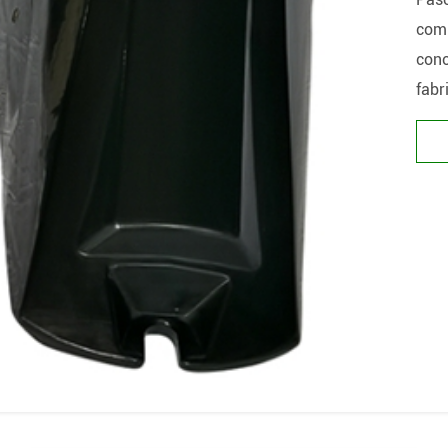
comp
cono
fabr