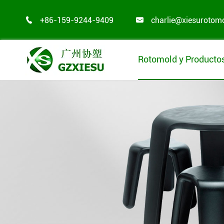
+86-159-9244-9409
charlie@xiesurotom


Rotomold y Producto