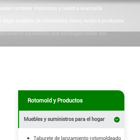
uedan contener impurezas y nuestra avanzada
 elegir muebles de rotomoldeo Xiesu, recibirá productos
stéticamente agradables que satisfagan todas sus
Rotomold y Productos
Muebles y suministros para el hogar
Taburete de lanzamiento rotomoldeado