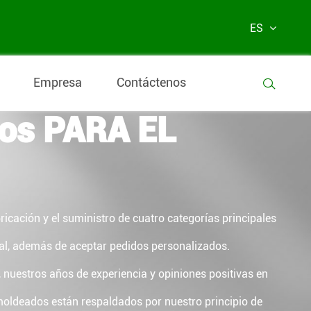
ES
eo Muebles y
Empresa
Contáctenos

ros PARA EL
icación y el suministro de cuatro categorías principales
al, además de aceptar pedidos personalizados.
nuestros años de experiencia y opiniones positivas en
moldeados están respaldados por nuestro principio de