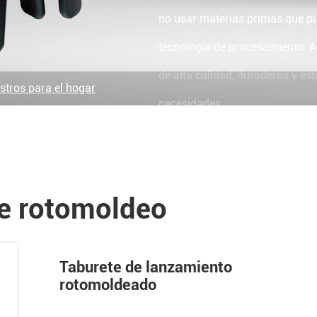
no usar materias primas que p
tecnología de procesamiento. Al
de alta calidad, duraderos y e
stros para el hogar
necesidades.
e rotomoldeo
Taburete de lanzamiento
rotomoldeado