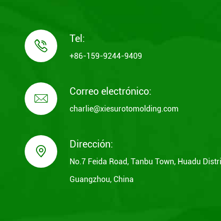
Tel:

+86-159-9244-9409
Correo electrónico:

charlie@xiesurotomolding.com
Dirección:

No.7 Feida Road, Tanbu Town, Huadu Distri
Guangzhou, China