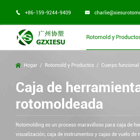
+86-159-9244-9409
charlie@xiesurotom


Rotomold y Producto
Hogar
Rotomold y Productos
Cuerpo funcional 

Caja de herramient
rotomoldeada
Rotomolding es un proceso maravilloso para caja de he
visualización, caja de instrumentos y cajas de vuelo de