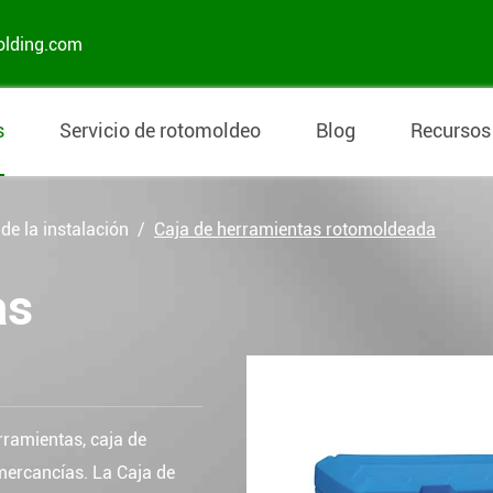
olding.com
s
Servicio de rotomoldeo
Blog
Recursos
de la instalación
Caja de herramientas rotomoldeada
as
rramientas, caja de
 mercancías. La Caja de