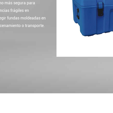
ho más segura para
cías frágiles en
Elegir fundas moldeadas en
acenamiento o transporte.