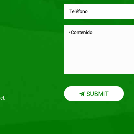
SUBMIT

ct,